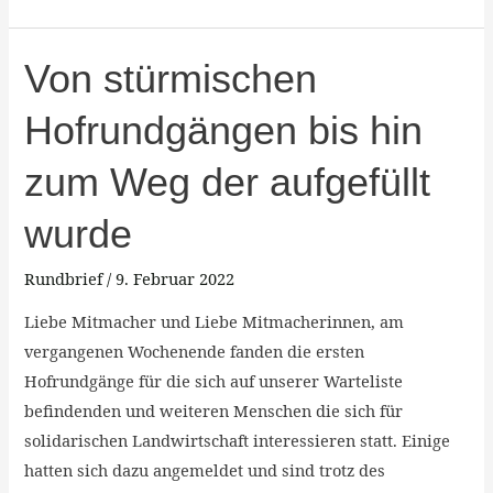
Von
Von stürmischen
stürmischen
Hofrundgängen bis hin
Hofrundgängen
bis
zum Weg der aufgefüllt
hin
zum
wurde
Weg
der
Rundbrief
/
9. Februar 2022
aufgefüllt
Liebe Mitmacher und Liebe Mitmacherinnen, am
wurde
vergangenen Wochenende fanden die ersten
Hofrundgänge für die sich auf unserer Warteliste
befindenden und weiteren Menschen die sich für
solidarischen Landwirtschaft interessieren statt. Einige
hatten sich dazu angemeldet und sind trotz des