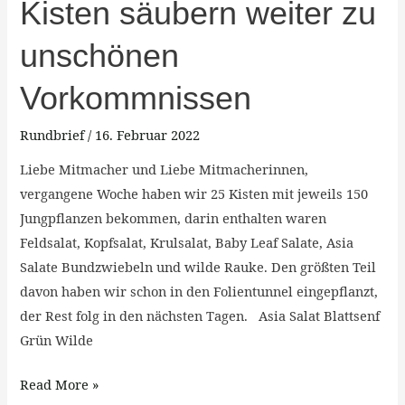
Kisten säubern weiter zu
zu
Kisten
unschönen
säubern
weiter
Vorkommnissen
zu
unschönen
Rundbrief
/
16. Februar 2022
Vorkommnissen
Liebe Mitmacher und Liebe Mitmacherinnen,
vergangene Woche haben wir 25 Kisten mit jeweils 150
Jungpflanzen bekommen, darin enthalten waren
Feldsalat, Kopfsalat, Krulsalat, Baby Leaf Salate, Asia
Salate Bundzwiebeln und wilde Rauke. Den größten Teil
davon haben wir schon in den Folientunnel eingepflanzt,
der Rest folg in den nächsten Tagen. Asia Salat Blattsenf
Grün Wilde
Read More »