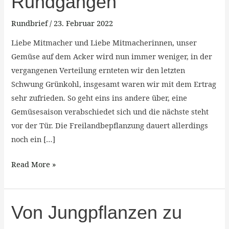
Rundgängen
wird
Rundbrief
/
23. Februar 2022
zum
Feldsalat
Liebe Mitmacher und Liebe Mitmacherinnen, unser
und
Gemüse auf dem Acker wird nun immer weniger, in der
weiteren
vergangenen Verteilung ernteten wir den letzten
Rundgängen
Schwung Grünkohl, insgesamt waren wir mit dem Ertrag
sehr zufrieden. So geht eins ins andere über, eine
Gemüsesaison verabschiedet sich und die nächste steht
vor der Tür. Die Freilandbepflanzung dauert allerdings
noch ein […]
Read More »
Von
Von Jungpflanzen zu
Jungpflanzen