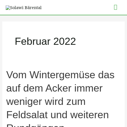
Zum
Hau
Inhalt
springen
Februar 2022
Vom
Vom Wintergemüse das
Wintergemüse
auf dem Acker immer
das
auf
weniger wird zum
dem
Acker
Feldsalat und weiteren
immer
weniger