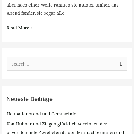
aber nach einer Weile rannten sie munter umher, am
Abend fanden sie sogar alle
Read More »
S
u
c
h
Neueste Beiträge
e
n
Heuballenbrand und Gemüseinfo
n
Von Hühner und Ziegen glücklich vereint zu der
a
bevorstehende Zwiebelernte den Mitmachterminen und