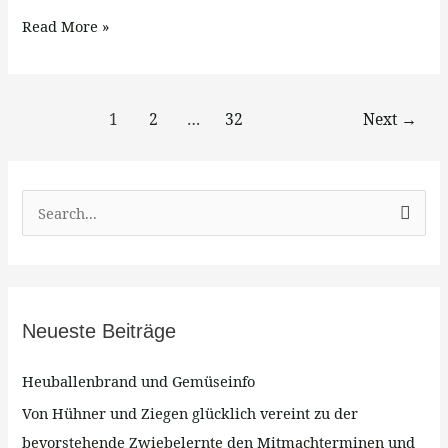
Read More »
1
2
…
32
Next
→
S
u
c
h
Neueste Beiträge
e
n
Heuballenbrand und Gemüseinfo
n
Von Hühner und Ziegen glücklich vereint zu der
a
bevorstehende Zwiebelernte den Mitmachterminen und