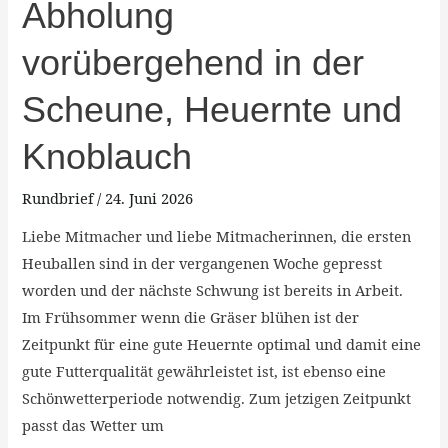
Abholung
Abholung
vorübergehend
vorübergehend in der
in
der
Scheune, Heuernte und
Scheune,
Heuernte
Knoblauch
und
Knoblauch
Rundbrief
/
24. Juni 2026
Liebe Mitmacher und liebe Mitmacherinnen, die ersten
Heuballen sind in der vergangenen Woche gepresst
worden und der nächste Schwung ist bereits in Arbeit.
Im Frühsommer wenn die Gräser blühen ist der
Zeitpunkt für eine gute Heuernte optimal und damit eine
gute Futterqualität gewährleistet ist, ist ebenso eine
Schönwetterperiode notwendig. Zum jetzigen Zeitpunkt
passt das Wetter um