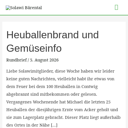
Zum
Hau
Inhalt
springen
Post
pagination
Heuballenbrand
Heuballenbrand und
und
Gemüseinfo
Gemüseinfo
Rundbrief
/
5. August 2026
Liebe Solawimitglieder, diese Woche haben wir leider
keine guten Nachrichten, vielleicht habt ihr etwas von
dem Feuer bei dem 100 Heuballen in Contwig
abgebrannt sind mitbekommen oder gelesen.
Vergangenes Wochenende hat Michael die letzten 25
Heuballen der diesjährigen Ernte vom Acker geholt und
sie zum Lagerplatz gebracht. Dieser Platz liegt außerhalb
des Ortes in der Nähe […]