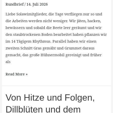
Trockenheit
Rundbrief
/
14. Juli 2026
die
Liebe Solawimitglieder, die Tage verfliegen nur so und
ihre
die Arbeiten werden nicht weniger. Wir jäten, hacken,
Spuren
bewässern und sobald die Beete leer geräumt und wir
hinterlässt.
den staubtrockenen Boden bearbeitet haben pflanzen wir
im 14 Tägigem Rhythmus. Parallel haben wir einen
zweiten Schnitt Gras gemäht und Grummet daraus
gemacht, das große Hühnermobil gereinigt und früher
als
Read More »
Von
Von Hitze und Folgen,
Hitze
Dillblüten und dem
und