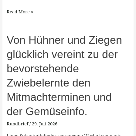
Read More »
Von
Von Hühner und Ziegen
Hühner
glücklich vereint zu der
und
Ziegen
bevorstehende
glücklich
vereint
Zwiebelernte den
zu
der
Mitmachterminen und
bevorstehende
der Gemüseinfo.
Zwiebelernte
den
Rundbrief
/
29. Juli 2026
Mitmachterminen
und
Liebe Solawimitglieder, vergangene Woche haben wir