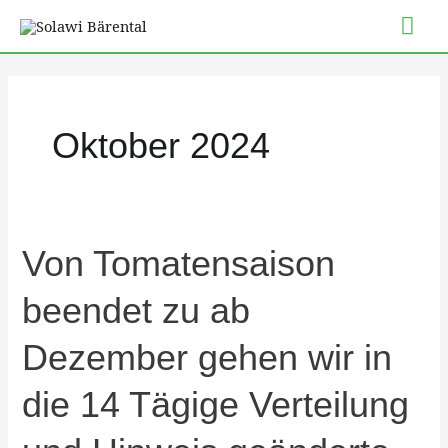
Zum
Hau
Inhalt
springen
Oktober 2024
Von
Von Tomatensaison
Tomatensaison
beendet zu ab
beendet
zu
Dezember gehen wir in
ab
Dezember
die 14 Tägige Verteilung
gehen
wir