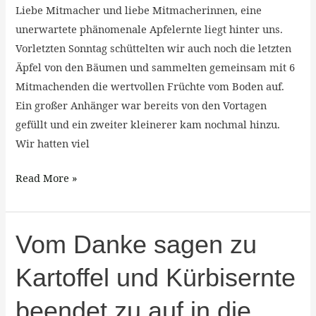
langsam
Liebe Mitmacher und liebe Mitmacherinnen, eine
zurück
unerwartete phänomenale Apfelernte liegt hinter uns.
in
Vorletzten Sonntag schüttelten wir auch noch die letzten
den
Äpfel von den Bäumen und sammelten gemeinsam mit 6
Stall
Mitmachenden die wertvollen Früchte vom Boden auf.
geht
Ein großer Anhänger war bereits von den Vortagen
und
gefüllt und ein zweiter kleinerer kam nochmal hinzu.
leer
Wir hatten viel
geräumten
Gewächshäusern.
Read More »
Vom
Vom Danke sagen zu
Danke
Kartoffel und Kürbisernte
sagen
zu
beendet zu auf in die
Kartoffel