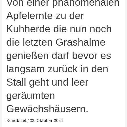
Von einer phänomenalen
einer
Apfelernte zu der
phänomenalen
Apfelernte
Kuhherde die nun noch
zu
der
die letzten Grashalme
Kuhherde
die
genießen darf bevor es
nun
langsam zurück in den
noch
die
Stall geht und leer
letzten
Grashalme
geräumten
genießen
Gewächshäusern.
darf
bevor
Rundbrief
/
22. Oktober 2024
es