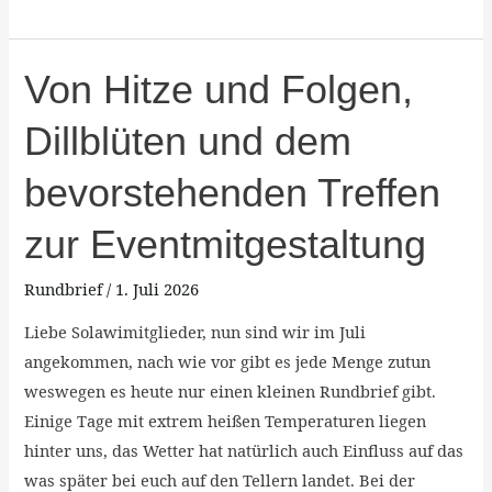
Von
Von Hitze und Folgen,
Hitze
Dillblüten und dem
und
Folgen,
bevorstehenden Treffen
Dillblüten
und
zur Eventmitgestaltung
dem
bevorstehenden
Rundbrief
/
1. Juli 2026
Treffen
Liebe Solawimitglieder, nun sind wir im Juli
zur
angekommen, nach wie vor gibt es jede Menge zutun
Eventmitgestaltung
weswegen es heute nur einen kleinen Rundbrief gibt.
Einige Tage mit extrem heißen Temperaturen liegen
hinter uns, das Wetter hat natürlich auch Einfluss auf das
was später bei euch auf den Tellern landet. Bei der