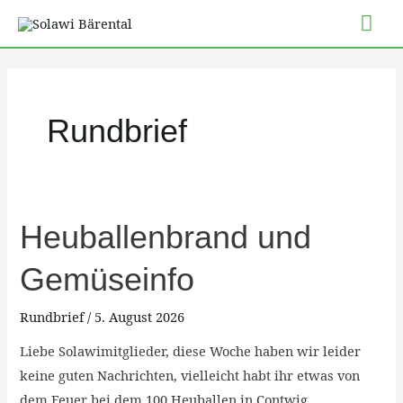
Zum
Hau
Inhalt
springen
Post
pagination
Rundbrief
Heuballenbrand
Heuballenbrand und
und
Gemüseinfo
Gemüseinfo
Rundbrief
/
5. August 2026
Liebe Solawimitglieder, diese Woche haben wir leider
keine guten Nachrichten, vielleicht habt ihr etwas von
dem Feuer bei dem 100 Heuballen in Contwig