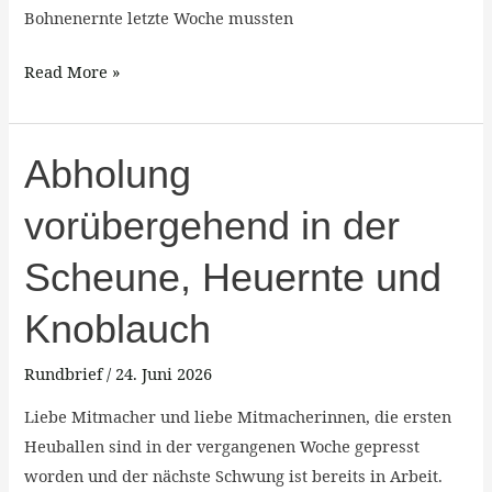
Bohnenernte letzte Woche mussten
Read More »
Abholung
Abholung
vorübergehend
vorübergehend in der
in
der
Scheune, Heuernte und
Scheune,
Heuernte
Knoblauch
und
Knoblauch
Rundbrief
/
24. Juni 2026
Liebe Mitmacher und liebe Mitmacherinnen, die ersten
Heuballen sind in der vergangenen Woche gepresst
worden und der nächste Schwung ist bereits in Arbeit.