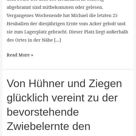
abgebrannt sind mitbekommen oder gelesen.
Vergangenes Wochenende hat Michael die letzten 25
Heuballen der diesjährigen Ernte vom Acker geholt und
sie zum Lagerplatz gebracht. Dieser Platz liegt außerhalb
des Ortes in der Nähe […]
Read More »
Von
Von Hühner und Ziegen
Hühner
glücklich vereint zu der
und
Ziegen
bevorstehende
glücklich
vereint
Zwiebelernte den
zu