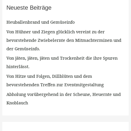
Neueste Beiträge
e
n
Heuballenbrand und Gemüseinfo
n
Von Hühner und Ziegen glücklich vereint zu der
a
bevorstehende Zwiebelernte den Mitmachterminen und
c
der Gemüseinfo.
h
Von jäten, jäten, jäten und Trockenheit die ihre Spuren
:
hinterlässt.
Von Hitze und Folgen, Dillblüten und dem
bevorstehenden Treffen zur Eventmitgestaltung
Abholung vorübergehend in der Scheune, Heuernte und
Knoblauch