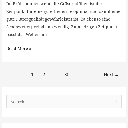
Im Frühsommer wenn die Gräser blühen ist der
Zeitpunkt für eine gute Heuernte optimal und damit eine
gute Futterqualität gewährleistet ist, ist ebenso eine
Schönwetterperiode notwendig. Zum jetzigen Zeitpunkt
passt das Wetter um
Read More »
1
2
…
30
Next
→
S
u
c
h