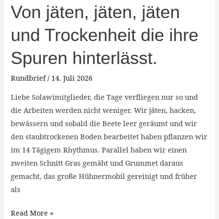
Von
Von jäten, jäten, jäten
jäten,
und Trockenheit die ihre
jäten,
jäten
Spuren hinterlässt.
und
Trockenheit
Rundbrief
/
14. Juli 2026
die
Liebe Solawimitglieder, die Tage verfliegen nur so und
ihre
die Arbeiten werden nicht weniger. Wir jäten, hacken,
Spuren
bewässern und sobald die Beete leer geräumt und wir
hinterlässt.
den staubtrockenen Boden bearbeitet haben pflanzen wir
im 14 Tägigem Rhythmus. Parallel haben wir einen
zweiten Schnitt Gras gemäht und Grummet daraus
gemacht, das große Hühnermobil gereinigt und früher
als
Read More »