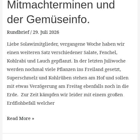
der
Mitmachterminen und
bevorstehende
der Gemüseinfo.
Zwiebelernte
den
Rundbrief
/
29. Juli 2026
Mitmachterminen
und
Liebe Solawimitglieder, vergangene Woche haben wir
der
einen weiteren Satz verschiedener Salate, Fenchel,
Gemüseinfo.
Kohlrabi und Lauch gepflanzt. In der letzten Juliwoche
werden nochmal viele Pflanzen ins Freiland gesetzt,
Superschmelz und Kohlrüben stehen am Hof und sollen
mit etwas Verzögerung am Freitag ebenfalls noch in die
Erde. Zur Zeit kämpfen wir leider mit einem großen
Erdflohbefall welcher
Read More »