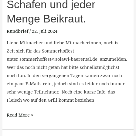
Anmeldung
Schafen und jeder
Sommerhoffest,
Menge Beikraut.
nackten
Schafen
Rundbrief
/
22. Juli 2024
und
jeder
Liebe Mitmacher und liebe Mitmacherinnen, noch ist
Menge
Zeit sich für das Sommerhoffest
Beikraut.
unter sommerhoffest@solawi-baerental.de anzumelden.
Wer das noch nicht getan hat bitte schnellstmöglichst
noch tun. In den vergangenen Tagen kamen zwar noch
ein paar E-Mails rein, jedoch sind es leider noch immer
sehr wenige Teilnehmer. Noch eine kurze Info, das
Fleisch wo auf den Grill kommt beziehen
Read More »