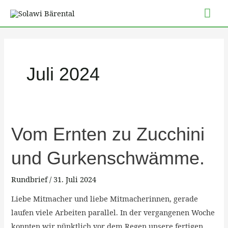
Zum
Hau
Inhalt
springen
Juli 2024
Vom
Vom Ernten zu Zucchini
Ernten
und Gurkenschwämme.
zu
Zucchini
Rundbrief
/
31. Juli 2024
und
Gurkenschwämme.
Liebe Mitmacher und liebe Mitmacherinnen, gerade
laufen viele Arbeiten parallel. In der vergangenen Woche
konnten wir pünktlich vor dem Regen unsere fertigen