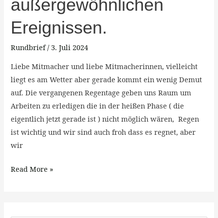
außergewöhnlichen
Demut
einem
Ereignissen.
bevorstehendem
Sommerhoffest
Rundbrief
/
3. Juli 2024
und
Liebe Mitmacher und liebe Mitmacherinnen, vielleicht
außergewöhnlichen
liegt es am Wetter aber gerade kommt ein wenig Demut
Ereignissen.
auf. Die vergangenen Regentage geben uns Raum um
Arbeiten zu erledigen die in der heißen Phase ( die
eigentlich jetzt gerade ist ) nicht möglich wären, Regen
ist wichtig und wir sind auch froh dass es regnet, aber
wir
Read More »