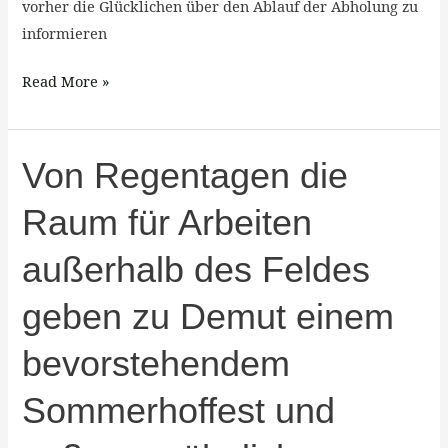
vorher die Glücklichen über den Ablauf der Abholung zu
informieren
Read More »
Von
Von Regentagen die
Regentagen
Raum für Arbeiten
die
Raum
außerhalb des Feldes
für
Arbeiten
geben zu Demut einem
außerhalb
des
bevorstehendem
Feldes
Sommerhoffest und
geben
zu