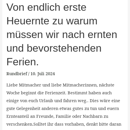
Von
Von endlich erste
endlich
Heuernte zu warum
erste
Heuernte
müssen wir nach ernten
zu
warum
und bevorstehenden
müssen
wir
Ferien.
nach
Rundbrief
/
10. Juli 2024
ernten
und
Liebe Mitmacher und liebe Mitmacherinnen, nächste
bevorstehenden
Woche beginnt die Ferienzeit. Bestimmt haben auch
Ferien.
einige von euch Urlaub und fahren weg.. Dies wäre eine
gute Gelegenheit anderen etwas gutes zu tun und euern
Ernteanteil an Freunde, Familie oder Nachbarn zu
verschenken.Solltet ihr dass vorhaben, denkt bitte daran