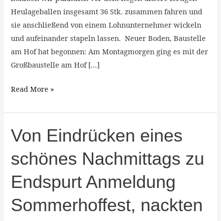
Heulageballen insgesamt 36 Stk. zusammen fahren und
sie anschließend von einem Lohnunternehmer wickeln
und aufeinander stapeln lassen. Neuer Boden, Baustelle
am Hof hat begonnen: Am Montagmorgen ging es mit der
Großbaustelle am Hof […]
Read More »
Von
Von Eindrücken eines
Eindrücken
schönes Nachmittags zu
eines
schönes
Endspurt Anmeldung
Nachmittags
zu
Sommerhoffest, nackten
Endspurt