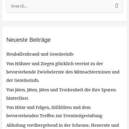
S
u
c
h
Neueste Beiträge
e
n
Heuballenbrand und Gemüseinfo
n
Von Hühner und Ziegen glücklich vereint zu der
a
bevorstehende Zwiebelernte den Mitmachterminen und
c
der Gemüseinfo.
h
Von jäten, jäten, jäten und Trockenheit die ihre Spuren
:
hinterlässt.
Von Hitze und Folgen, Dillblüten und dem
bevorstehenden Treffen zur Eventmitgestaltung
Abholung vorübergehend in der Scheune, Heuernte und