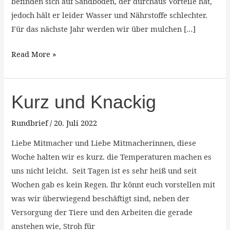
befinden sich auf Sandboden, der durchaus Vorteile hat,
jedoch hält er leider Wasser und Nährstoffe schlechter.
Für das nächste Jahr werden wir über mulchen […]
Read More »
Kurz
Kurz und Knackig
und
Rundbrief
/
20. Juli 2022
Knackig
Liebe Mitmacher und Liebe Mitmacherinnen, diese
Woche halten wir es kurz. die Temperaturen machen es
uns nicht leicht. Seit Tagen ist es sehr heiß und seit
Wochen gab es kein Regen. Ihr könnt euch vorstellen mit
was wir überwiegend beschäftigt sind, neben der
Versorgung der Tiere und den Arbeiten die gerade
anstehen wie, Stroh für