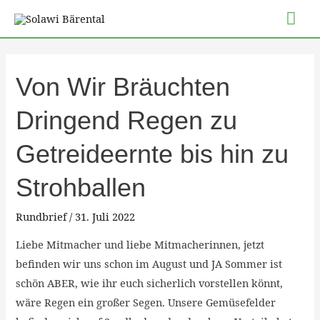
Zum
Hau
Inhalt
springen
Post
pagination
Von
Von Wir Bräuchten
Wir
Dringend Regen zu
Bräuchten
Dringend
Getreideernte bis hin zu
Regen
zu
Strohballen
Getreideernte
bis
Rundbrief
/
31. Juli 2022
hin
Liebe Mitmacher und liebe Mitmacherinnen, jetzt
zu
befinden wir uns schon im August und JA Sommer ist
Strohballen
schön ABER, wie ihr euch sicherlich vorstellen könnt,
wäre Regen ein großer Segen. Unsere Gemüsefelder