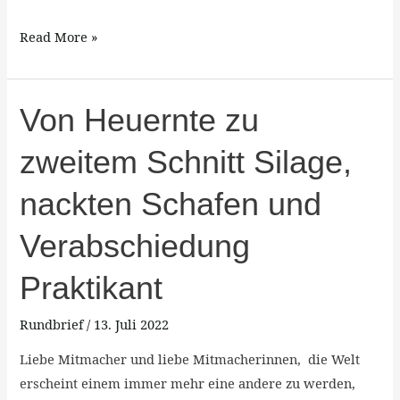
Read More »
Von
Von Heuernte zu
Heuernte
zweitem Schnitt Silage,
zu
zweitem
nackten Schafen und
Schnitt
Silage,
Verabschiedung
nackten
Schafen
Praktikant
und
Rundbrief
/
13. Juli 2022
Verabschiedung
Praktikant
Liebe Mitmacher und liebe Mitmacherinnen, die Welt
erscheint einem immer mehr eine andere zu werden,