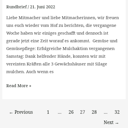
hin
Rundbrief
/
21. Juni 2022
zu
Liebe Mitmacher und liebe Mitmacherinnen, wir freuen
ganz
uns euch wieder vom Hof zu berichten, die vergangene
schön
Woche haben wir einiges geschafft und dennoch ist
trocken
gerade jetzt eine Zeit worauf es ankommt. Gemüse und
Gemüsepflege: Erfolgreiche Mulchaktion vergangenen
Samstag: Dank helfender Hände, konnten wir mit
vereinten Kräften alle 3 Gewächshäuser mit Silage
mulchen. Auch wenn es
Read More »
←
Previous
1
…
26
27
28
…
32
Next
→