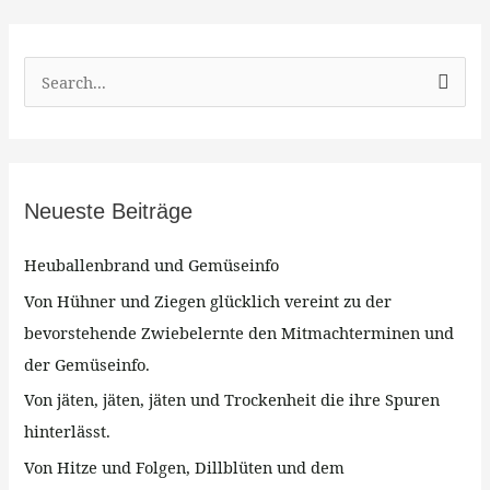
S
u
c
h
Neueste Beiträge
e
n
Heuballenbrand und Gemüseinfo
n
Von Hühner und Ziegen glücklich vereint zu der
a
bevorstehende Zwiebelernte den Mitmachterminen und
c
der Gemüseinfo.
h
Von jäten, jäten, jäten und Trockenheit die ihre Spuren
:
hinterlässt.
Von Hitze und Folgen, Dillblüten und dem