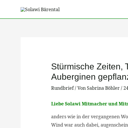
Zum
Inhalt
springen
Post
navigation
Stürmische Zeiten, 
Auberginen gepflanz
Rundbrief
/ Von
Sabrina Böhler
/
24
Liebe Solawi Mitmacher und Mi
anders wie in der vergangenen Woch
Wind war auch dabei, augenscheinli