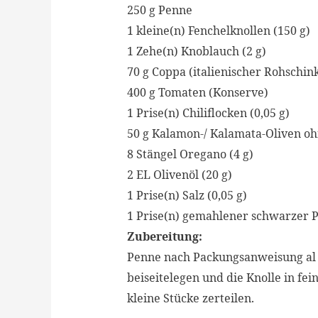
250
g
Penne
1
kleine(n)
Fenchelknollen
(
150
g
)
1
Zehe(n)
Knoblauch
(
2
g
)
70
g
Coppa (italienischer Rohschin
400
g
Tomaten (Konserve)
1
Prise(n)
Chiliflocken
(
0,05
g
)
50
g
Kalamon-/ Kalamata-Oliven oh
8
Stängel
Oregano
(
4
g
)
2
EL
Olivenöl
(
20
g
)
1
Prise(n)
Salz
(
0,05
g
)
1
Prise(n)
gemahlener schwarzer P
Zubereitung:
Penne nach Packungsanweisung al 
beiseitelegen und die Knolle in fe
kleine Stücke zerteilen.