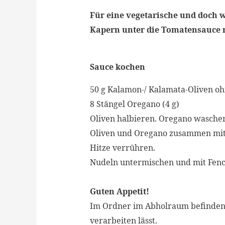
Für eine vegetarische und doch 
Kapern unter die Tomatensauce 
Sauce kochen
50
g
Kalamon-/ Kalamata-Oliven oh
8
Stängel
Oregano
(
4
g
)
Oliven halbieren. Oregano waschen
Oliven und Oregano zusammen mit d
Hitze verrühren.
Nudeln untermischen und m
it Fen
Guten Appetit!
Im Ordner im Abholraum befinden s
verarbeiten lässt.