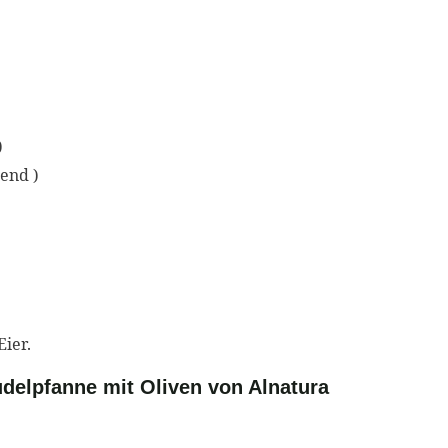
)
hend )
ier.
delpfanne mit Oliven von Alnatura