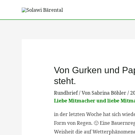
Zum
Inhalt
springen
Post
navigation
Von Gurken und Papr
steht.
Rundbrief
/ Von
Sabrina Böhler
/
20
Liebe Mitmacher und liebe Mitm
in der letzten Woche hat sich wied
Form von Regen. 🙂 Eine Bauernregel
Weisheit die auf Wetterphänomene b