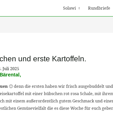
Solawi
Rundbriefe
chen und erste Kartoffeln.
. Juli 2025
Bärental,
euen
🙂 d
enn die ersten haben wir frisch ausgebuddelt und 
ekartoffel mit einer hübschen rot-rosa Schale, mit ihrem g
ch mit einem
außerordentlich gutem Geschmack und einer
stlichen Gemüsevielfalt die es diese Woche für euch gebe