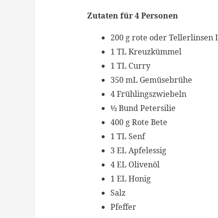
Zutaten für 4 Personen
200 g rote oder Tellerlinsen 
1 TL Kreuzkümmel
1 TL Curry
350 mL Gemüsebrühe
4 Frühlingszwiebeln
½ Bund Petersilie
400 g Rote Bete
1 TL Senf
3 EL Apfelessig
4 EL Olivenöl
1 EL Honig
Salz
Pfeffer