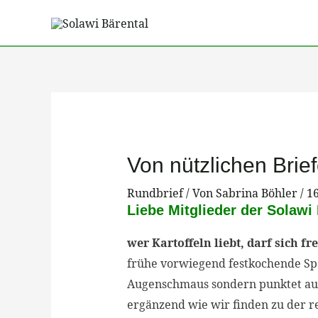
Zum
Inhalt
springen
Post
navigation
Von nützlichen Brief
Rundbrief
/ Von
Sabrina Böhler
/
16
Liebe Mitglieder der Solawi 
wer Kartoffeln liebt, darf sich fr
frühe vorwiegend festkochende Speis
Augenschmaus sondern punktet au
ergänzend wie wir finden zu der re