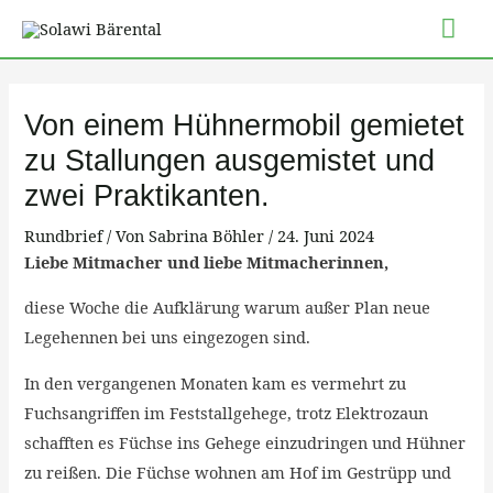
Zum
Hau
Inhalt
springen
Post
navigation
Von einem Hühnermobil gemietet
zu Stallungen ausgemistet und
zwei Praktikanten.
Rundbrief
/ Von
Sabrina Böhler
/
24. Juni 2024
Liebe Mitmacher und liebe Mitmacherinnen,
diese Woche die Aufklärung warum außer Plan neue
Legehennen bei uns eingezogen sind.
In den vergangenen Monaten kam es vermehrt zu
Fuchsangriffen im Feststallgehege, trotz Elektrozaun
schafften es Füchse ins Gehege einzudringen und Hühner
zu reißen. Die Füchse wohnen am Hof im Gestrüpp und